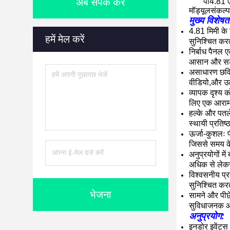
अब संपर्क करें
पी4.81 एल
मॉड्यूल
संकल्प
मुख्य विशेषता
4.81 मिमी के 
हमें मेल करें
सुनिश्चित करत
निर्बाध पैनल 
आसान और सटीक
असाधारण छवि स
वीडियो,और उल
व्यापक दृश्य क
लिए एक आराम
हल्के और पतले
स्थायी प्रतिष्
ऊर्जा-कुशलः 
जिससे समय क
अनुप्रयोगों म
अधिक से लेकर 
विश्वसनीय प्र
सुनिश्चित करत
भेजना
सामने और पीछ
सुविधाजनक और
अनुप्रयोग:
इनडोर इवेंट्स 