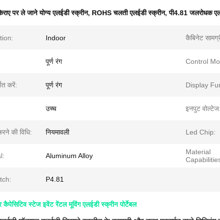
िराए पर ले जाने योग्य एलईडी स्क्रीन
,
ROHS चलती एलईडी स्क्रीन
,
पी4.81 जलरोधक एल
tion:
Indoor
कैबिनेट सामग्र
पूर्ण रंग
Control Mo
शित करें:
पूर्ण रंग
Display Fu
:
उच्च
इनपुट वोल्टेज
करने की विधि:
नियमावली
Led Chip:
Material
l:
Aluminum Alloy
Capabilitie
tch:
P4.81
पेसिटिव स्टेज इवेंट रेंटल मूविंग एलईडी स्क्रीन पोर्टेबल