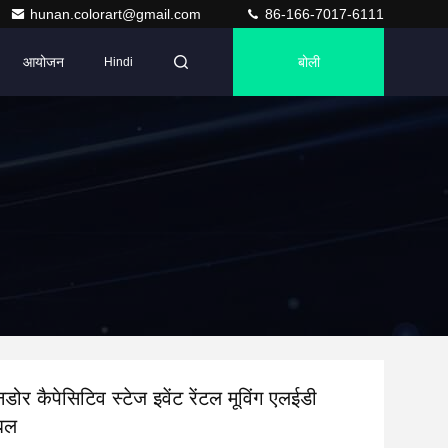
hunan.colorart@gmail.com
86-166-7017-6111
आयोजन
बोली
Hindi
र कैपेसिटिव स्टेज इवेंट रेंटल मूविंग एलईडी
ेबल