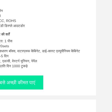
चीन
I
 FCC, ROHS
डी डिस्प्ले आउटडोर
ी शर्तें
्रा: 1 पीस
20sets
साधारण बॉक्स, वाटरप्रूफ कैबिनेट, डाई-कास्ट एल्यूमीनियम कैबिनेट
-5 दिन
ी, एल/सी, वेस्टर्न यूनियन, पेपैल
: प्रति दिन 1000 टुकड़े
बसे अच्छी कीमत पाएं