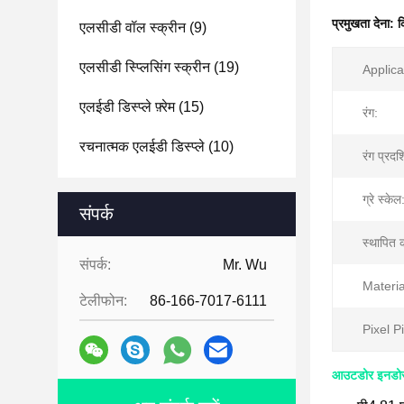
प्रमुखता देना:
क
एलसीडी वॉल स्क्रीन
(9)
एलसीडी स्प्लिसिंग स्क्रीन
(19)
Applica
एलईडी डिस्प्ले फ़्रेम
(15)
रंग:
रचनात्मक एलईडी डिस्प्ले
(10)
रंग प्रदर्
ग्रे स्केल
संपर्क
स्थापित 
संपर्क:
Mr. Wu
Materia
टेलीफोन:
86-166-7017-6111
Pixel Pi
आउटडोर इनडोर कै