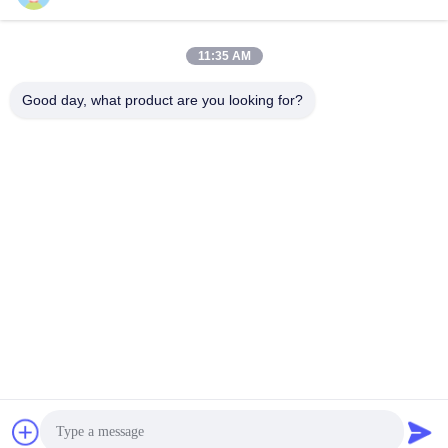
सबसे अच्छी कीमत पाएं
सबसे अच्छी कीमत पाएं
11:35 AM
Good day, what product are you looking for?
Hunan Caiyi Photoelectric Technology Co., Ltd
hunan.colorart@gmail.com
86-166-7017-6111
बिल्डिंग 18, मिंगचेंग ग्रीन वैली स्मार्ट इंडस्ट्रियल पार्करेनमिन ईस्ट रोड,
चांग्शा सिटी
चीन अच्छी गुणवत्ता चलती हुई एलईडी स्क्रीन आपूर्तिकर्ता. कॉपीराइट © 2023-
2026 movingledscreen.com सभी अधिकार सुरक्षित हैं।