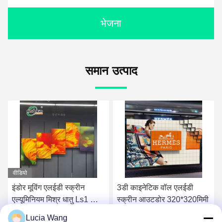
भेजना
समान उत्पाद
3डी काइनेटिक वॉल एलईडी
इनडोर सिंगल मूविंग एलईडी
स्क्रीन आउटडोर 320*320मिमी
स्क्रीन Y 3840Hz 1920Hz
मूविंग एलईडी डिस्प्ले
Lucia Wang