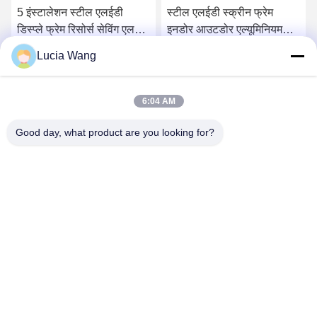
5 इंस्टालेशन स्टील एलईडी
स्टील एलईडी स्क्रीन फ्रेम
डिस्प्ले फ्रेम रिसोर्स सेविंग एलईडी
इनडोर आउटडोर एल्यूमिनियम
लाइट बॉक्स फ्रेम
लाइट बॉक्स फ्रेम
Lucia Wang
सबसे अच्छी कीमत पाएं
सबसे अच्छी कीमत पाएं
6:04 AM
Good day, what product are you looking for?
Hunan Caiyi Photoelectric Technology Co., Ltd
hunan.colorart@gmail.com
86-166-7017-6111
बिल्डिंग 18, मिंगचेंग ग्रीन वैली स्मार्ट इंडस्ट्रियल पार्करेनमिन ईस्ट रोड,
चांग्शा सिटी