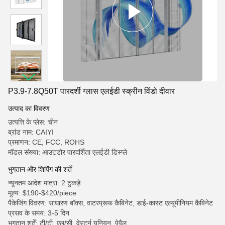
P3.9-7.8Q50T पारदर्शी ग्लास एलईडी स्क्रीन विंडो दीवार
उत्पाद का विवरण
उत्पत्ति के प्लेस: चीन
ब्रांड नाम: CAIYI
प्रमाणन: CE, FCC, ROHS
मॉडल संख्या: आउटडोर पारदर्शिता एलईडी डिस्प्ले
भुगतान और शिपिंग की शर्तें
न्यूनतम आदेश मात्रा: 2 टुकड़े
मूल्य: $190-$420/piece
पैकेजिंग विवरण: साधारण बॉक्स, वाटरप्रूफ कैबिनेट, डाई-कास्ट एल्यूमीनियम कैबिनेट
प्रसव के समय: 3-5 दिन
भुगतान शर्तें: टी/टी, एल/सी, वेस्टर्न यूनियन, पेपैल