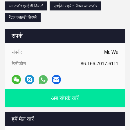
आउटडोर एलईडी डिस्प्ले
एलईडी स्क्रीन पैनल आउटडोर
रेंटल एलईडी डिस्प्ले
संपर्क
संपर्क:
Mr. Wu
टेलीफोन:
86-166-7017-6111
अब संपर्क करें
हमें मेल करें